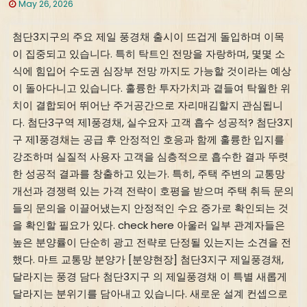
May 26, 2026
첨단3지구의 주요 제일 풍경채 출시이 뜨겁게 돌입하며 이목
이 집중되고 있습니다. 특히 탁트인 전망을 자랑하며, 몇몇 소
식에 힘입어 수도권 심장부 전망 까지도 가능할 것이라는 예상
이 돌아다니고 있습니다. 훌륭한 투자가치과 곁들여 탁월한 위
치이 결합되어 뛰어난 주거공간으로 자리매김할지 관심됩니
다. 첨단3구역 제1풍경채, 실수요자 고객 흡수 성공적? 첨단3지
구 제1풍경채는 공급 후 안정적인 호응과 함께 훌륭한 입지를
강조하며 실질적 사용자 고객을 심층적으로 흡수한 결과 뚜렷
한 성공적 결과를 창출하고 있는가. 특히, 주택 주변의 교통망
개선과 경쟁력 있는 가격 전략이 호평을 받으며 주택 취득 문의
들의 문의을 이끌어냈는지 안정적인 수요 증가로 확인되는 것
을 확인할 필요가 있다. check here 아울러 일부 관계자들은
높은 분양률이 단순히 광고 전략로 단정될 있는지는 소견을 전
했다. 마트 교통망 분양가 [분양현장] 첨단3지구 제일풍경채,
달라지는 풍경 담다 첨단3지구 의 제일풍경채 이 특별 새롭게
달라지는 분위기를 담아내고 있습니다. 새로운 설계 컨셉으로