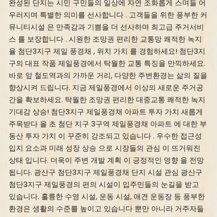
완성된 단지는 시민 구민들의 일상에 자연 조화롭게 스며들 어
우러지며 특별한 의미를 선사합니다 . 고객들을 위한 풍부한 커
뮤니티시설 은 만족감과 기쁨을 더 선사하며 최고급 주거서비
스 를 보장합니다 . 시원한 조망권 편리한 교통망 쾌적한 녹지
율 첨단3지구 제일 풍경채 , 위치 가치 를 경험하세요! 첨단3지
구의 대표 작품 제일풍경에서 탁월한 교통 특징을 만끽하세요.
바로 앞 철도역과의 가까운 거리, 다양한 주변환경는 삶의 질을
향상시켜 드립니다. 지금 제일풍경에서 이상의 새로운 주거공
간을 확보하세요. 탁월한 조망권 편리한 대중교통 쾌적한 녹지
기대감 상승! 첨단3지구 제일풍경채 아파트 투자 가치 새롭게
주목받다 올 초 첨단 지구 3구역 제일풍경채 아파트 에 대한 부
동산 투자 가치 이 꾸준히 강조되고 있습니다 . 우수한 접근성
입지 요소과 미래 성장 상승 으로 시장들의 관심 이 뜨거워진
상태 입니다. 더욱이 주변 개발 계획 이 긍정적인 영향 을 전망
됩니다. 광산구 첨단3지구 제일풍경채 단지 시설 관심 광산구
첨단3지구 제일풍경의 편의 시설이 입주민들의 눈길을 받고
있습니다. 훌륭한 수영 시설, 운동 시설, 애견 운동장 등 풍부한
환경은 생활의 수준를 높이고 있습니다 뿐만 아니라 거주자들